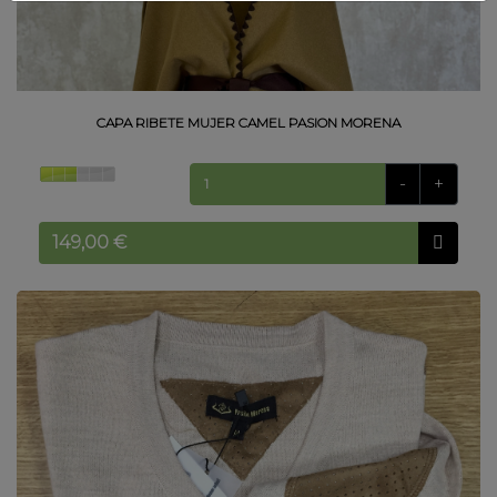
Inicio
Nuestra
empresa
CAPA RIBETE MUJER CAMEL PASION MORENA
Términos
y
-
+
condiciones
Contacto
Catálogo