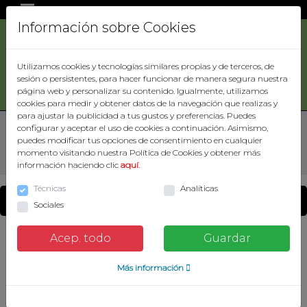
|
|
0
| Total:
0,00€
Información sobre Cookies
ACCESORIOS
DE
Utilizamos cookies y tecnologías similares propias y de terceros, de
CAZA
sesión o persistentes, para hacer funcionar de manera segura nuestra
Buscar
página web y personalizar su contenido. Igualmente, utilizamos
ARMAS
cookies para medir y obtener datos de la navegación que realizas y
para ajustar la publicidad a tus gustos y preferencias. Puedes
ROPA
Inicio
ROPA
ROPA MUJER
JERSEY MUJER
configurar y aceptar el uso de cookies a continuación. Asimismo,
puedes modificar tus opciones de consentimiento en cualquier
OPTICA
momento visitando nuestra Política de Cookies y obtener más
información haciendo clic
aquí
.
CARTUCHERIA
Técnicas
Analíticas
Catálogo de productos
ZAPATERIA
Sociales
CUCHILLERIA
Acep. todo
Guardar
CUERO
VARIOS
Más información