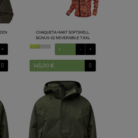
REEN
CHAQUETA HART SOFTSHELL
SIGNUS-S2 REVERSIBLE T.XXL
+
-
+