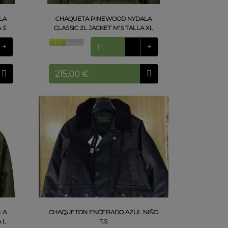
LA
CHAQUETA PINEWOOD NYDALA
 S
CLASSIC 2L JACKET M'S TALLA XL
+
-
+
LA
CHAQUETON ENCERADO AZUL NIÑO
 L
T.S