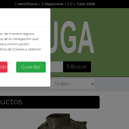
Identificarse
|
Registrarse
|
0
| Total:
0,00€
ionar de manera segura
os de la navegación que
ies a continuación.
tica de Cookies y obtener
Buscar
odo
Guardar
ductos