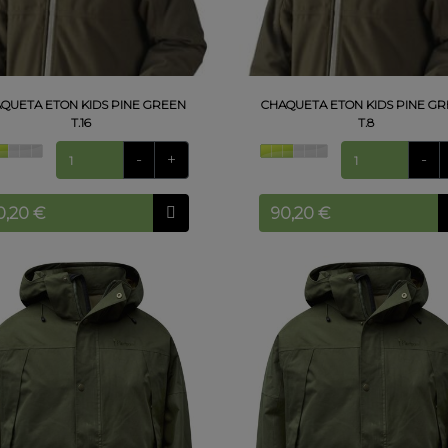
QUETA ETON KIDS PINE GREEN
CHAQUETA ETON KIDS PINE G
T.16
T.8
-
+
-