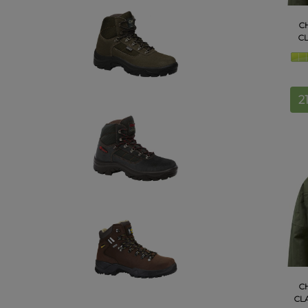
C
CL
C
CLA