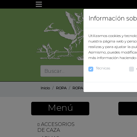
Información sob
Utilizamos cookies y tecnolo
Inicio
nuestra página web y person
realizas y para ajustar la p
Asimismo, puedes modificar
Nuestra
más información haciendo 
empresa
Técnicas
Términos
y
condiciones
Inicio
ROPA
ROPA NIÑOS
CHAQUETA/ONES
Contacto
Menú
Catálogo
ACCESORIOS
DE CAZA