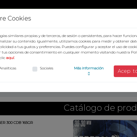
re Cookies
gías similares propias y de terceros, de sesión o persistentes, para hacer func
alizar su contenido. Igualmente, utilizamos cookies para medir y obtener dat
ublicidad a tus gustos y preferencias. Puedes configurar y aceptar el uso de cook
 tus opciones de consentimiento en cualquier momento visitando nuestra Polí
clic
aquí
.
Analíticas
Sociales
Más información
Acep. t
MUNICIÓN CALIBRE 300- 308- 338
Catálogo de pro