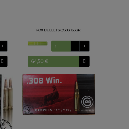
FOX BULLETS C/308 165GR
+
-
+