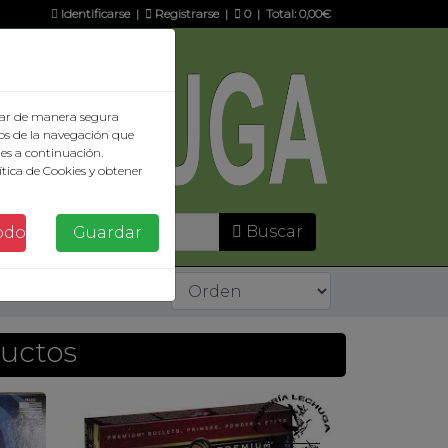
Identificarse
|
Registrarse
|
0
| Total:
0,00€
ionar de manera segura
os de la navegación que
ies a continuación.
tica de Cookies y obtener
Buscar
odo
Guardar
ductos