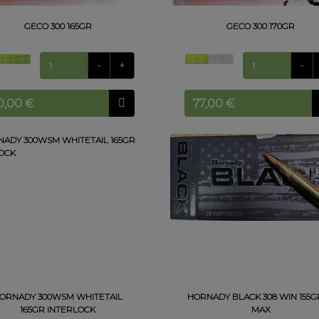
GECO 300 165GR
GECO 300 170GR
-
+
-
ORNADY 300WSM WHITETAIL
HORNADY BLACK 308 WIN 155G
165GR INTERLOCK
MAX