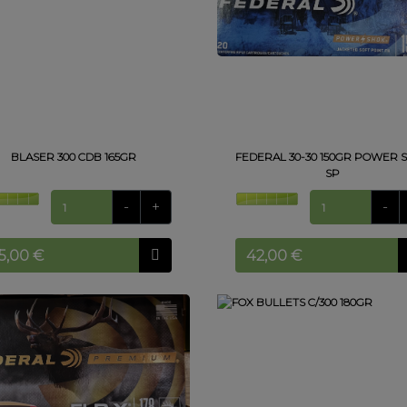
BLASER 300 CDB 165GR
FEDERAL 30-30 150GR POWER 
SP
-
+
-