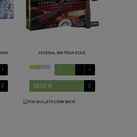
SHOK
FEDERAL 308 175GR EDGE
+
-
+