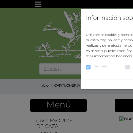
Información sob
Utilizamos cookies y tecnolo
Inicio
nuestra página web y person
realizas y para ajustar la p
Asimismo, puedes modificar
Nuestra
más información haciendo 
empresa
Técnicas
Términos
y
condiciones
Inicio
CARTUCHERIA
CARTUCHERIA METALICA
Contacto
Menú
Catálogo
ACCESORIOS
DE CAZA